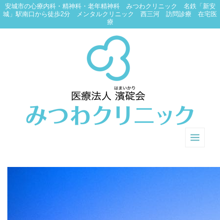
安城市の心療内科・精神科・老年精神科 みつわクリニック 名鉄「新安
城」駅南口から徒歩2分 メンタルクリニック 西三河 訪問診療 在宅医
療